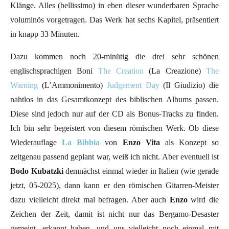
Klänge. Alles (bellissimo) in eben dieser wunderbaren Sprache
voluminös vorgetragen. Das Werk hat sechs Kapitel, präsentiert
in knapp 33 Minuten.
Dazu kommen noch 20-minütig die drei sehr schönen
englischsprachigen Boni
The Creation
(La Creazione)
The
Warning
(L’Ammonimento)
Judgement Day
(Il Giudizio) die
nahtlos in das Gesamtkonzept des biblischen Albums passen.
Diese sind jedoch nur auf der CD als Bonus-Tracks zu finden.
Ich bin sehr begeistert von diesem römischen Werk. Ob diese
Wiederauflage
La Bibbia
von
Enzo Vita
als Konzept so
zeitgenau passend geplant war, weiß ich nicht. Aber eventuell ist
Bodo Kubatzki
demnächst einmal wieder in Italien (wie gerade
jetzt, 05-2025), dann kann er den römischen Gitarren-Meister
dazu vielleicht direkt mal befragen. Aber auch
Enzo
wird die
Zeichen der Zeit, damit ist nicht nur das Bergamo-Desaster
gemeint, erkannt haben, und uns vielleicht noch einmal mit