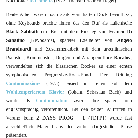
Nachfolger
Io Come Io
(1972, Thema: Friedrich Hegel).
Beide Alben waren noch stark vom harten Rock beeinflusst,
ohne Keyboards brachte ihnen das den Ruf als italienische
Black Sabbath
ein. Erst mit dem Einstieg von
Franco Di
Sabatino
(Keyboards), späterer Edelhelfer von
Angelo
Branduardi
und Zusammenarbeit mit dem argentinischen
Pianisten, Komponisten, Dirigent und Arrangeur
Luis Bacalov
,
verwandelten sich die klassischen Rocker zu einer echten
symphonischen Progressive-Rock-Band. Der Drittling
Contaminazione
(1973) basiert in Teilen auf dem
Wohltemperiertem Klavier
(Johann Sebastian Bach) und
wurde als
Contamination
zwei Jahre später auch
englischsprachig veröffentlicht. Bei den beiden Auftritten in
Veruno beim
2 DAYS PROG + 1
(TDPP1) wurde fast
ausschließlich Material aus der vorher dargestellten Phase
präsentiert.