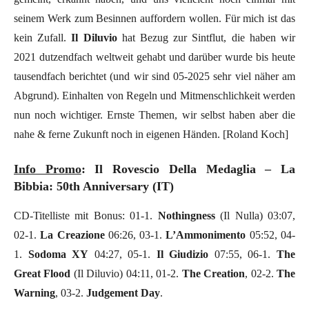
seinem Werk zum Besinnen auffordern wollen. Für mich ist das
kein Zufall.
Il Diluvio
hat Bezug zur Sintflut, die haben wir
2021 dutzendfach weltweit gehabt und darüber wurde bis heute
tausendfach berichtet (und wir sind 05-2025 sehr viel näher am
Abgrund). Einhalten von Regeln und Mitmenschlichkeit werden
nun noch wichtiger. Ernste Themen, wir selbst haben aber die
nahe & ferne Zukunft noch in eigenen Händen. [Roland Koch]
Info Promo
: Il Rovescio Della Medaglia – La
Bibbia: 50th Anniversary (IT)
CD-Titelliste mit Bonus: 01-1.
Nothingness
(Il Nulla) 03:07,
02-1.
La Creazione
06:26, 03-1.
L’Ammonimento
05:52, 04-
1.
Sodoma XY
04:27, 05-1.
Il Giudizio
07:55, 06-1.
The
Great Flood
(Il Diluvio) 04:11, 01-2.
The Creation
, 02-2.
The
Warning
, 03-2.
Judgement Day
.