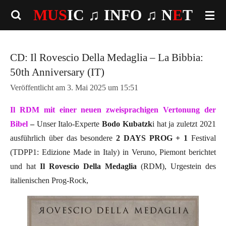
MUS
IC ♫
INFO
♫ N
E
T
Zum
Hauptinhalt
springen
CD: Il Rovescio Della Medaglia – La Bibbia:
50th Anniversary (IT)
Veröffentlicht am 3. Mai 2025 um 15:51
Il RDM mit einer neuen zweisprachigen Vertonung der
Bibel
–
Unser Italo-Experte
Bodo Kubatzk
i hat ja zuletzt 2021
ausführlich über das besondere
2 DAYS PROG + 1
Festival
(TDPP1: Edizione Made in Italy) in Veruno, Piemont berichtet
und hat
Il Rovescio Della Medaglia
(RDM), Urgestein des
italienischen Prog-Rock,