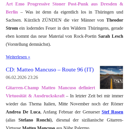
Art Emo Progressive Stoner Post-Punk aus Dresden &
Berlin
– Was ist denn da eigentlich los in Thüringen und
Sachsen. Kürzlich ZÜNDEN die vier Männer von
Theodor
Strom
ein loderndes Feuer in den Wäldern Thüringens, gerade
eben kommt das neue Material von Rock-Poetin
Sarah Lesch
(Vorstellung demnächst).
Weiterlesen »
CD: Matteo Mancuso – Route 96 (IT)
06.02.2026
23:26
Gitarren-Champ Matteo Mancuso definiert
Virtuosität & Ausdruckskraft
– In letzter Zeit bei mir immer
wieder das Thema Italien, Mitte November noch der Römer
Andrea De Luca
, Anfang Februar der Genueser
Stef Rosen
(alias
Stefano Ronchi
), diesmal der sizilianische Gitarren-
Virtuose
Matteo Mancuso
aus Nähe Palermo.