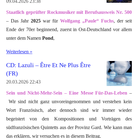
09.04.2026
23:38
Staatlich geprüfter Rockmusiker mit Berufsausweis Nr. 500
– Das Jahr
2025
war für
Wolfgang „Paule“ Fuchs
, der seit
Ende der 70er beginnend, zuerst in Ost-Deutschland vor allem
unter dem Namen
Pond
,
Weiterlesen »
CD: Lazuli – Être Et Ne Plus Être
(FR)
20.03.2026
22:43
Sein und Nicht-Mehr-Sein – Eine Messe Für-Das-Leben
–
Wir sind nicht ganz unvoreingenommen und verstehen kein
Wort Französisch, aber dennoch sind wir immer wieder
begeistert von den Kompositionen und Vorträgen des
südfranzösischen Quintetts aus der Provinz Gard. Wie kann man
das erklären, wir versuchen es in diesem Beitrag.