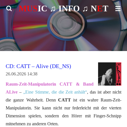
MUS
IC ♫
INFO
♫ N
E
T
Zum
Hauptinhalt
springen
CD: CATT – Alive (DE_NS)
26.06.2026
14:38
Raum-Zeit-Manipulatorin CATT & Band
ALive
–
„Eine Stimme, die die Zeit anhält“
, das ist aber nicht
die ganze Wahrheit. Denn
CATT
ist ein wahre Raum-Zeit-
Manipulatorin. Sie kann nicht nur federleicht mit der vierten
Dimension spielen, sondern den Hörer mit Finger-Schnipp
mitnehmen zu anderen Orten.