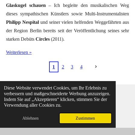
Glaskugel schauen
– Ich begleite den musikalischen Weg
dieses sympathischen Künstlers sowie Multi-Instrumentalisten
Philipp Nespital
und seiner vielen helfenden Weggefährten aus
der Region Berlin bereits seit der Veröffentlichung seines sehr
starken Debüts
Circles
(2011).
Weiterlesen »
1
2
3
4
Diese Website verwendet Cookies, um Ihr Erlebnis zu
verbessern und maßgeschneiderte Werbung anzuzeigen.
Indem Sie auf „Akzeptieren“ klicken, stimmen Sie der
Verwendung aller Cookies zu.
© 2026 Music-Info-Net
Impressum
Ablehnen
Zustimmen
Mit Unterstützung von
Webador