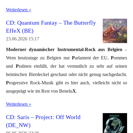
Weiterlesen »
CD: Quantum Fantay – The Butterfly
EffeX (BE)
23.06.2026
15:17
Moderner dynamischer Instrumental-Rock aus Belgien
–
Wem heutzutage zu Belgien nur
P
arlament der EU,
P
ommes
und
P
ralinen einfällt, der hat vermutlich zu sehr auf seinen
heimischen Bierdeckel geschaut oder nicht genug nachgedacht.
P
rogressive Rock-Musik gibt es hier auch, vielleicht nicht so
ausgeprägt wie im Rest von Benelu
X
.
Weiterlesen »
CD: Saris – Project: Off World
(DE_NW)