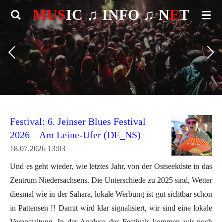
MUS
IC ♫
INFO
♫ N
E
T
Zum
Hauptinhalt
springen
Festival: 6. Jeinser Blues Festival
2026 – Am Leine-Ufer (DE_NS)
18.07.2026
13:03
Und es geht wieder, wie letztes Jahr, von der Ostseeküste in das
Zentrum Niedersachsens. Die Unterschiede zu 2025 sind, Wetter
diesmal wie in der Sahara, lokale Werbung ist gut sichtbar schon
in Pattensen !! Damit wird klar signalisiert, wir sind eine lokale
Veranstaltung. In der Analyse des Festivals kommen wir noch