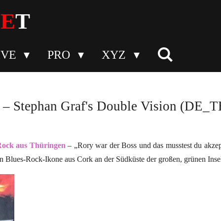
N
E
T
IVE
PRO
XYZ
n – Stephan Graf's Double Vision (DE_T
Rock aus Thüringen
– „Rory war der Boss und das musstest du akzep
en Blues-Rock-Ikone aus Cork an der Südküste der großen, grünen Insel