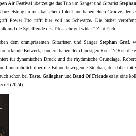
en Air Festival
überzeugte das Trio um Sänger und Gitarrist
Stephan
lanzleistung an musikalischem Talent und haben einen Groove, der selb
ff Power-Trio trifft hier voll ins Schwarze. Die bisher veröffent
k und die Spielfreude des Trios sehr gut wider.“ Zitat Ende.
eben dem omnipräsenten Gitarristen und Sänger
Stephan Graf
, w
schmückende Beiwerk, sondern haben dem bluesigen Rock´N´Roll die en
iniert für dynamischen Druck und die rhythmische Grundlage, Robe
s und unermüdlich über die Bühne bewegende Stephan, der dabei mit 
 auch schon bei
Taste
,
Gallagher
und
Band Of Friends
es ist eine ko
ecret (2024)