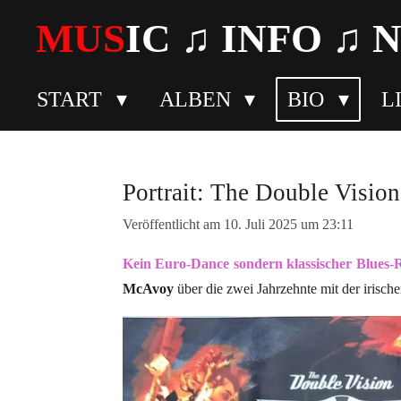
Zum
MUS
IC ♫
INFO
♫ 
Hauptinhalt
springen
START
ALBEN
BIO
L
Portrait: The Double Visio
Veröffentlicht am 10. Juli 2025 um 23:11
Kein Euro-Dance sondern klassischer Blues-
McAvoy
über die zwei Jahrzehnte mit der irisch