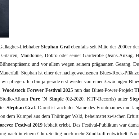
 Gallagher-Liebhaber
Stephan Graf
ebenfalls seit Mitte der 2000er de
Gitarren, Mandoline, Dobro oder seiner Garderobe (Jeans-Anzug, H
Bühnenpräsenz und vor allem wegen seinem prägnanten Gesang. Der Bl
Mauerfall. Stephan ist einer der nachgewachsenen Blues-Rock-Pflänzch
 wir pflegen. Ich bin ja gerade erst wieder von einer 3-wöchigen Bl
m
Woodstock Forever Festival 2025
nun das Blues-Power-Projekt
Th
Studio-Album ‎
Pure 'N Simple
(02-2020, KTF-Records) unter
Step
iter
Stephan Graf
. Damit ist auch der Name des Frontmannes und lan
r von dem Kumpel aus dem Thüringer Wald, beheimatet zwischen Erfurt
rever Festival 2019
lebhaft erlebt. Das Festival-Publikum war damals
g nach in einem Club-Setting noch mehr Zündkraft entwickelt. Nun is