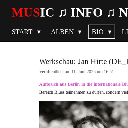
Zum
MUS
IC ♫
INFO
♫ 
Hauptinhalt
springen
START
ALBEN
BIO
L
Werkschau: Jan Hirte (DE_
Veröffentlicht am 11. Juni 2025 um 16:51
Aufbruch aus Berlin in die internationale Bl
Bereich Blues teilnehmen zu dürfen, sondern vi