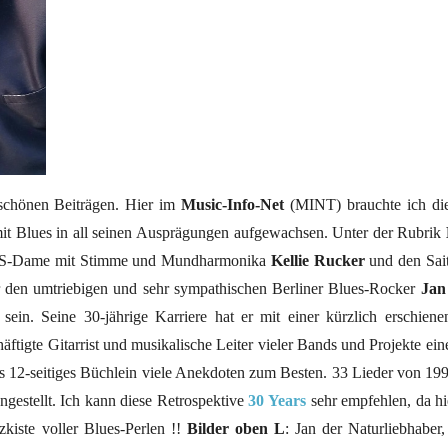
schönen Beiträgen. Hier im
Music-Info-Net
(MINT) brauchte ich die 
 mit Blues in all seinen Ausprägungen aufgewachsen. Unter der Rubrik
e US-Dame mit Stimme und Mundharmonika
Kellie Rucker
und den Sai
ber den umtriebigen und sehr sympathischen Berliner Blues-Rocker
Jan
sein. Seine 30-jährige Karriere hat er mit einer kürzlich erschie
häftigte Gitarrist und musikalische Leiter vieler Bands und Projekte ein
s 12-seitiges Büchlein viele Anekdoten zum Besten. 33 Lieder von 199
ngestellt. Ich kann diese Retrospektive
30 Years
sehr empfehlen, da hi
tzkiste voller Blues-Perlen !!
Bilder oben L
: Jan der Naturliebhaber