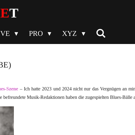
N
E
T
IVE
PRO
XYZ
BE)
ues-Szene
– Ich hatte 2023 und 2024 nicht nur das Vergnügen an mi
ele befreundete Musik-Redaktionen haben die zugespielten Blues-Bäll