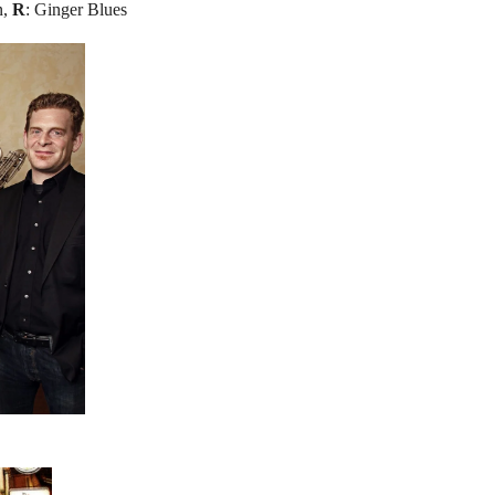
n,
R
: Ginger Blues