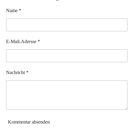
e
e
e
e
n
n
n
n
Name *
E-Mail-Adresse *
Nachricht *
Kommentar absenden