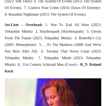
(2022: Still There)  6. The System Of Events (2013: The System
Of Events)  7. Confess Your Crime (2016: Dawn Of Eternity) 
8. Beautiful Nightmare (2013: The System Of Events)
Set-Liste – Overhead:
1. War To End All Wars (2023:
Telepathic Minds)  2. Haydenspark (Haydenspark)  3. Ghosts
From The Future (2023: Telepathic Minds)  4. Butterfly's Cry
(2005: Metaepitome)  5. …To The Madness (2008: And We're
Not Here After All)  6. Tuesday That Never Came (2023:
Telepathic Minds)  7. Telepathic Minds (2023: Telepathic
Minds)  8. 21st Century Schizoid Man (Cover) -
B_T: Roland
Koch