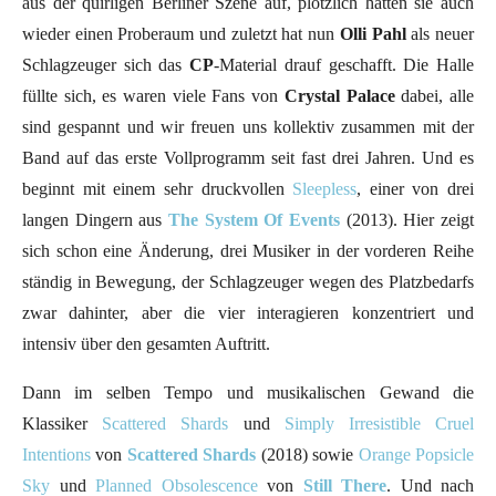
aus der quirligen Berliner Szene auf, plötzlich hatten sie auch
wieder einen Proberaum und zuletzt hat nun
Olli Pahl
als neuer
Schlagzeuger sich das
CP
-Material drauf geschafft. Die Halle
füllte sich, es waren viele Fans von
Crystal Palace
dabei, alle
sind gespannt und wir freuen uns kollektiv zusammen mit der
Band auf das erste Vollprogramm seit fast drei Jahren. Und es
beginnt mit einem sehr druckvollen
Sleepless
, einer von drei
langen Dingern aus
The System Of Events
(2013). Hier zeigt
sich schon eine Änderung, drei Musiker in der vorderen Reihe
ständig in Bewegung, der Schlagzeuger wegen des Platzbedarfs
zwar dahinter, aber die vier interagieren konzentriert und
intensiv über den gesamten Auftritt.
Dann im selben Tempo und musikalischen Gewand die
Klassiker
Scattered Shards
und
Simply Irresistible Cruel
Intentions
von
Scattered Shards
(2018) sowie
Orange Popsicle
Sky
und
Planned Obsolescence
von
Still There
. Und nach