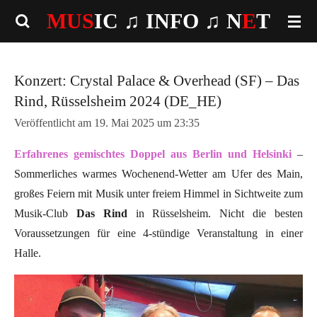
MUS
IC ♫
INFO
♫ N
E
T
Zum
Hauptinhalt
springen
Konzert: Crystal Palace & Overhead (SF) – Das
Rind, Rüsselsheim 2024 (DE_HE)
Veröffentlicht am 19. Mai 2025 um 23:35
Erfahrenes gemischtes Doppel aus Berlin und Helsinki
–
Sommerliches warmes Wochenend-Wetter am Ufer des Main,
großes Feiern mit Musik unter freiem Himmel in Sichtweite zum
Musik-Club
Das Rind
in Rüsselsheim. Nicht die besten
Voraussetzungen für eine 4-stündige Veranstaltung in einer
Halle.