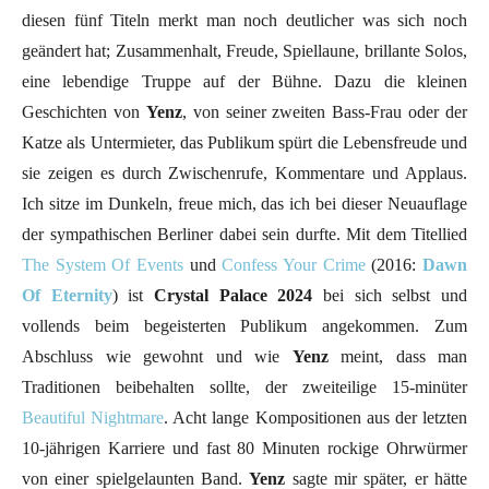
diesen fünf Titeln merkt man noch deutlicher was sich noch
geändert hat; Zusammenhalt, Freude, Spiellaune, brillante Solos,
eine lebendige Truppe auf der Bühne. Dazu die kleinen
Geschichten von
Yenz
, von seiner zweiten Bass-Frau oder der
Katze als Untermieter, das Publikum spürt die Lebensfreude und
sie zeigen es durch Zwischenrufe, Kommentare und Applaus.
Ich sitze im Dunkeln, freue mich, das ich bei dieser Neuauflage
der sympathischen Berliner dabei sein durfte. Mit dem Titellied
The System Of Events
und
Confess Your Crime
(2016:
Dawn
Of Eternity
) ist
Crystal Palace 2024
bei sich selbst und
vollends beim begeisterten Publikum angekommen. Zum
Abschluss wie gewohnt und wie
Yenz
meint, dass man
Traditionen beibehalten sollte, der zweiteilige 15-minüter
Beautiful Nightmare
. Acht lange Kompositionen aus der letzten
10-jährigen Karriere und fast 80 Minuten rockige Ohrwürmer
von einer spielgelaunten Band.
Yenz
sagte mir später, er hätte