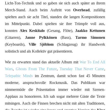
Licht-Ton-Technik und so gaben sie sich auch später an ihrem
Merch-Stand. Auch beim Auftritt von
Overhead
, zufällig
spielten auch sie acht Titel, standen die langen Kompositionen
im Mittelpunkt. Dabei spielten sie ihre Trümpfe voll aus,
konnten
Alex Keskitalo
(Gesang, Flöte),
Jaakko Kettunen
(Gitarren),
Janne Pylkkönen
(Bass),
Tarmo Simonen
(Keyboards),
Ville Sjöblom
(Schlagzeug) ihr Handwerk
solistisch und als Kollektiv gut präsentieren.
Wie zu erwarten stand das aktuelle Album mit
War To End All
Wars
,
Ghosts From The Future
,
Tuesday That Never Came
,
Telepathic Minds
im Zentrum, damit schon fast 45 Minuten
moderne, anspruchsvolle Rockmusik. Das Publikum war
nimmermüde die Präsentation immer wieder mit Szenen-
Applaus zu honorieren. Ich sah sogar mehrere Gäste die Texte
mitsingen. Auch die Finnen brechen nicht mit alten Traditionen,