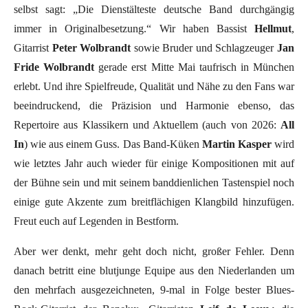
selbst sagt: „Die Dienstälteste deutsche Band durchgängig
immer in Originalbesetzung.“ Wir haben Bassist
Hellmut
,
Gitarrist
Peter Wolbrandt
sowie Bruder und Schlagzeuger
Jan
Fride Wolbrandt
gerade erst Mitte Mai taufrisch in München
erlebt. Und ihre Spielfreude, Qualität und Nähe zu den Fans war
beeindruckend, die Präzision und Harmonie ebenso, das
Repertoire aus Klassikern und Aktuellem (auch von 2026:
All
In
) wie aus einem Guss. Das Band-Küken
Martin Kasper
wird
wie letztes Jahr auch wieder für einige Kompositionen mit auf
der Bühne sein und mit seinem banddienlichen Tastenspiel noch
einige gute Akzente zum breitflächigen Klangbild hinzufügen.
Freut euch auf Legenden in Bestform.
Aber wer denkt, mehr geht doch nicht, großer Fehler. Denn
danach betritt eine blutjunge Equipe aus den Niederlanden um
den mehrfach ausgezeichneten, 9-mal in Folge bester Blues-