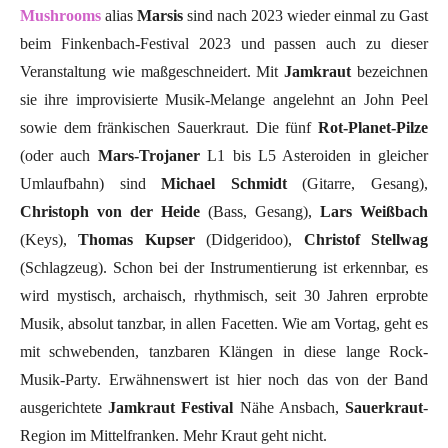
Mushrooms
alias
Marsis
sind nach 2023 wieder einmal zu Gast
beim Finkenbach-Festival 2023 und passen auch zu dieser
Veranstaltung wie maßgeschneidert. Mit
Jamkraut
bezeichnen
sie ihre improvisierte Musik-Melange angelehnt an John Peel
sowie dem fränkischen Sauerkraut. Die fünf
Rot-Planet-Pilze
(oder auch
Mars-Trojaner
L1 bis L5 Asteroiden in gleicher
Umlaufbahn) sind
Michael Schmidt
(Gitarre, Gesang),
Christoph von der Heide
(Bass, Gesang),
Lars Weißbach
(Keys),
Thomas Kupser
(Didgeridoo),
Christof Stellwag
(Schlagzeug). Schon bei der Instrumentierung ist erkennbar, es
wird mystisch, archaisch, rhythmisch, seit 30 Jahren erprobte
Musik, absolut tanzbar, in allen Facetten. Wie am Vortag, geht es
mit schwebenden, tanzbaren Klängen in diese lange Rock-
Musik-Party. Erwähnenswert ist hier noch das von der Band
ausgerichtete
Jamkraut Festival
Nähe Ansbach,
Sauerkraut
-
Region im Mittelfranken. Mehr Kraut geht nicht.