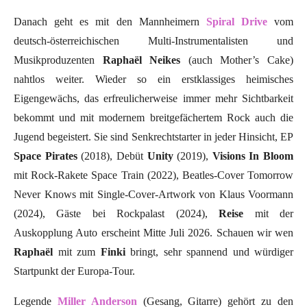
Danach geht es mit den Mannheimern
Spiral Drive
vom
deutsch-österreichischen Multi-Instrumentalisten und
Musikproduzenten
Raphaël Neikes
(auch Mother’s Cake)
nahtlos weiter. Wieder so ein erstklassiges heimisches
Eigengewächs, das erfreulicherweise immer mehr Sichtbarkeit
bekommt und mit modernem breitgefächertem Rock auch die
Jugend begeistert. Sie sind Senkrechtstarter in jeder Hinsicht, EP
Space Pirates
(2018), Debüt
Unity
(2019),
Visions In Bloom
mit Rock-Rakete Space Train (2022), Beatles-Cover Tomorrow
Never Knows mit Single-Cover-Artwork von Klaus Voormann
(2024), Gäste bei Rockpalast (2024),
Reise
mit der
Auskopplung Auto erscheint Mitte Juli 2026. Schauen wir wen
Raphaël
mit zum
Finki
bringt, sehr spannend und würdiger
Startpunkt der Europa-Tour.
Legende
Miller Anderson
(Gesang, Gitarre) gehört zu den