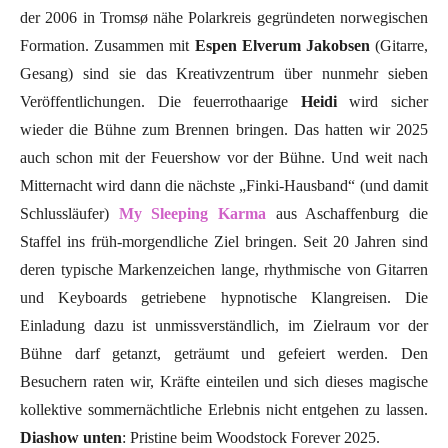
der 2006 in Tromsø nähe Polarkreis gegründeten norwegischen
Formation. Zusammen mit
Espen Elverum Jakobsen
(Gitarre,
Gesang) sind sie das Kreativzentrum über nunmehr sieben
Veröffentlichungen. Die feuerrothaarige
Heidi
wird sicher
wieder die Bühne zum Brennen bringen. Das hatten wir 2025
auch schon mit der Feuershow vor der Bühne. Und weit nach
Mitternacht wird dann die nächste „Finki-Hausband“ (und damit
Schlussläufer)
My Sleeping Karma
aus Aschaffenburg die
Staffel ins früh-morgendliche Ziel bringen. Seit 20 Jahren sind
deren typische Markenzeichen lange, rhythmische von Gitarren
und Keyboards getriebene hypnotische Klangreisen. Die
Einladung dazu ist unmissverständlich, im Zielraum vor der
Bühne darf getanzt, geträumt und gefeiert werden. Den
Besuchern raten wir, Kräfte einteilen und sich dieses magische
kollektive sommernächtliche Erlebnis nicht entgehen zu lassen.
Diashow unten
: Pristine beim Woodstock Forever 2025.