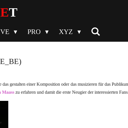
N
E
T
IVE
PRO
XYZ
(DE_BE)
das gestalten einer Komposition oder das musizieren für das Publikum.
a Maass
zu erfahren und damit die erste Neugier der interessierten Fans 