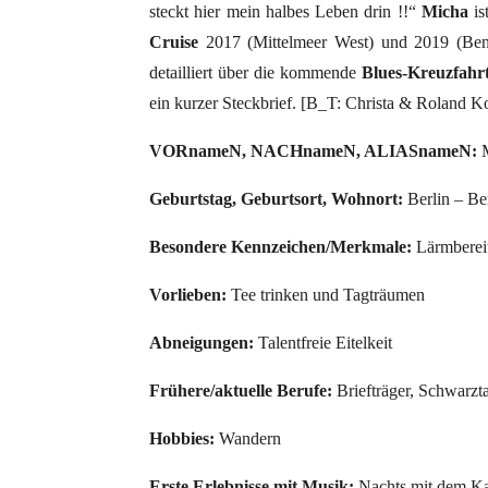
steckt hier mein halbes Leben drin !!“
Micha
is
Cruise
2017 (Mittelmeer West) und 2019 (Ben
detailliert über die kommende
Blues-Kreuzfahr
ein kurzer Steckbrief. [B_T: Christa & Roland K
VORnameN, NACHnameN, ALIASnameN:
M
Geburtstag, Geburtsort, Wohnort:
Berlin – Ber
Besondere Kennzeichen/Merkmale:
Lärmberei
Vorlieben:
Tee trinken und Tagträumen
Abneigungen:
Talentfreie Eitelkeit
Frühere/aktuelle Berufe:
Briefträger, Schwarzta
Hobbies:
Wandern
Erste Erlebnisse mit Musik:
Nachts mit dem Ka