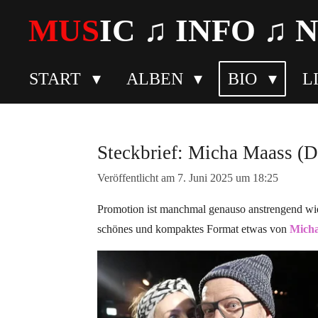
Zum
MUS
IC ♫
INFO
♫ 
Hauptinhalt
springen
START
ALBEN
BIO
L
Steckbrief: Micha Maass 
Veröffentlicht am 7. Juni 2025 um 18:25
Promotion ist manchmal genauso anstrengend wie 
schönes und kompaktes Format etwas von
Mich