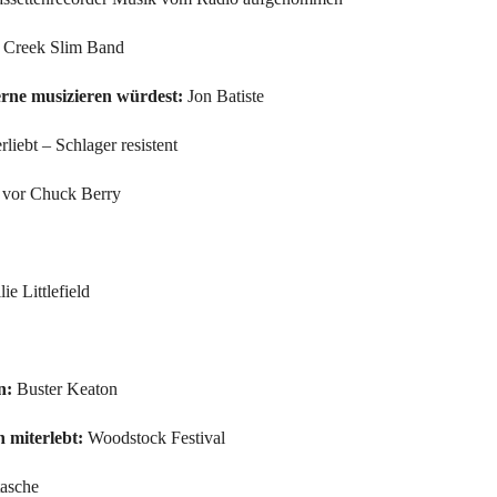
 Creek Slim Band
rne musizieren würdest:
Jon Batiste
liebt – Schlager resistent
vor Chuck Berry
ie Littlefield
n:
Buster Keaton
n miterlebt:
Woodstock Festival
asche