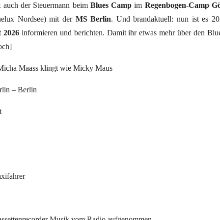
t auch der Steuermann beim
Blues Camp
im
Regenbogen-Camp
G
elux Nordsee) mit der
MS Berlin
. Und brandaktuell: nun ist es 2
t 2026
informieren und berichten. Damit ihr etwas mehr über den Blue
och]
icha Maass klingt wie Micky Maus
lin – Berlin
t
xifahrer
ssettenrecorder Musik vom Radio aufgenommen