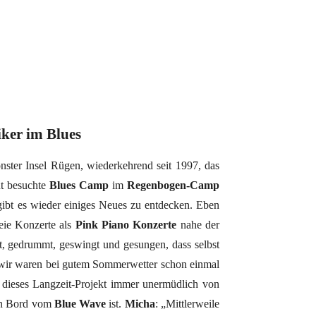
ker im Blues
ster Insel Rügen, wiederkehrend seit 1997, das
ut besuchte
Blues Camp
im
Regenbogen-Camp
 gibt es wieder einiges Neues zu entdecken. Eben
reie Konzerte als
Pink Piano Konzerte
nahe der
, gedrummt, geswingt und gesungen, dass selbst
n wir waren bei gutem Sommerwetter schon einmal
e dieses Langzeit-Projekt immer unermüdlich von
 an Bord vom
Blue Wave
ist.
Micha
: „Mittlerweile