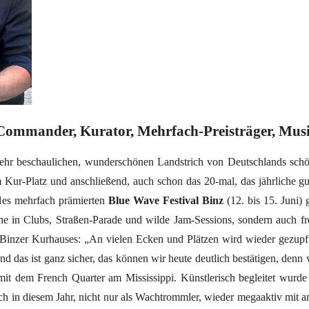
Commander, Kurator, Mehrfach-Preisträger, Musi
sehr beschaulichen, wunderschönen Landstrich von Deutschlands schön
Kur-Platz und anschließend, auch schon das 20-mal, das jährliche g
 des mehrfach prämierten
Blue Wave Festival Binz
(12. bis 15. Juni)
ene in Clubs, Straßen-Parade und wilde Jam-Sessions, sondern auch f
Binzer Kurhauses: „An vielen Ecken und Plätzen wird wieder gezupft
 das ist ganz sicher, das können wir heute deutlich bestätigen, den
t mit dem French Quarter am Mississippi. Künstlerisch begleitet wurd
auch in diesem Jahr, nicht nur als Wachtrommler, wieder megaaktiv mit