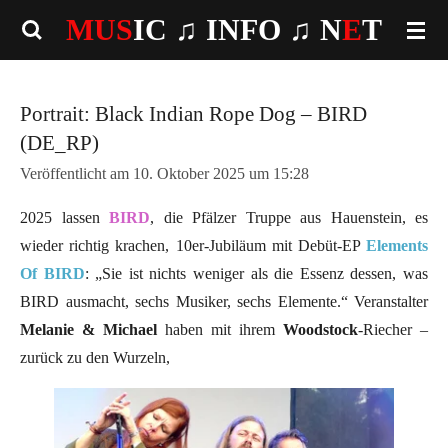
MUS
IC ♫
INFO
♫ N
E
T
Zum
Hauptinhalt
springen
Portrait: Black Indian Rope Dog – BIRD
(DE_RP)
Veröffentlicht am 10. Oktober 2025 um 15:28
2025 lassen
BIRD
, die Pfälzer Truppe aus Hauenstein, es
wieder richtig krachen, 10er-Jubiläum mit Debüt-EP
Elements
Of BIRD
: „Sie ist nichts weniger als die Essenz dessen, was
BIRD ausmacht, sechs Musiker, sechs Elemente.“ Veranstalter
Melanie & Michael
haben mit ihrem
Woodstock
-Riecher –
zurück zu den Wurzeln,