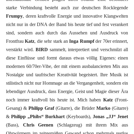
starke Verbindung besteht auch zur deutschen Rocklegende
Frumpy
, deren kraftvolle Energie und innovative Klangwelten
nicht nur in der DNA der Band bis heute tief und fest verankert
sind, sondern auch durch das Aussehen und Ausdruck von
Frontfrau
Katz
, die sehr stark an
Inga Rumpf
der 70er erinnert,
verstärkt wird.
BIRD
sammelt, interpretiert und verschmilzt all
diese Einflüsse und formt daraus etwas völlig Eigenes: einen
modernen 60/70er-Vibe, der mit einem ausbalancierten Mix aus
Nostalgie und taufrischer Kreativität begeistert. Ihre Musik ist
stilistisch nicht nur Hommage an die Vergangenheit, sondern ein
lebendiger Ausdruck, dass Energie, Geist und Magie dieser Ära
noch immer kraftvoll bis heute ist. Mich haben
Katz
(Front-
Gesang) &
Philipp Graf
(Gitarre), die Brüder
Marko
(Gitarre)
&
Philipp „Phibs“ Burkhart
(Keyboards),
Jonas „JJ“ Jenet
(Bass),
Chris Geenen
(Schlagzeug) mit ihrem Mix aus
Ohrwürmern im zeitgemäßen Gewand schon mehrmals restlos